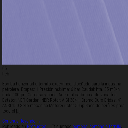
05
Feb
Bomba horizontal a tornillo excéntrico, diseñada para la industria
petrolera. Etapas: 1 Presión máxima: 6 bar Caudal: hta. 35 m3/h
cada 100rpm Carcasa y brida: Acero al carbono apto zona fría
Estator: NBR Cardan: NBR Rotor: AISI 304 + Cromo Duro Bridas: 4″
ANSI 150 Sello mecánico Motoreductor 50hp Base de perfiles para
todo el […]
Continuar leyendo
→
Publicado en
Productos
|
Etiquetado
bombas
,
bombas a tornillo
,