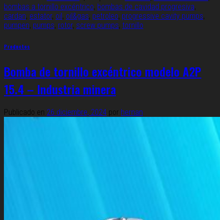
bombas a tornillo excéntrico
,
bombas de cavidad progresiva
,
cardan
,
estator
,
oil
,
oil&gas
,
petroleo
,
progressive cavity pumps
,
pumpen
,
pumps
,
rotor
,
screw pumps
,
tornillo
Productos
Bomba de tornillo excéntrico modelo A2P
15.4 – Industria minera
Publicado en
26 diciembre, 2024
por
hernan