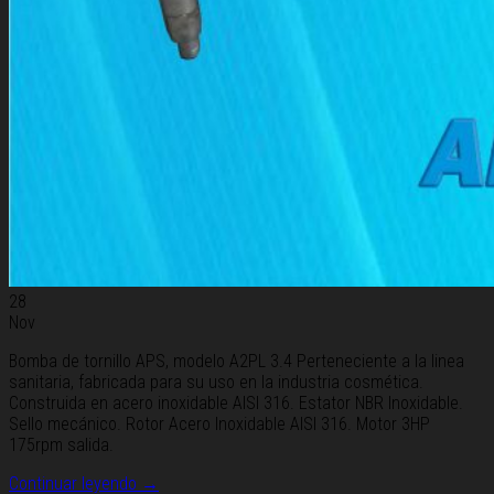
28
Nov
Bomba de tornillo APS, modelo A2PL 3.4 Perteneciente a la linea
sanitaria, fabricada para su uso en la industria cosmética.
Construida en acero inoxidable AISI 316. Estator NBR Inoxidable.
Sello mecánico. Rotor Acero Inoxidable AISI 316. Motor 3HP
175rpm salida.
Continuar leyendo
→