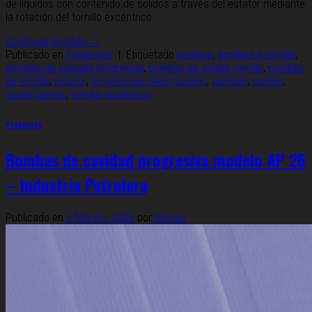
de líquidos con contenido de sólidos a través del estator mediante
la rotación del tornillo excéntrico.
Continuar leyendo
→
Publicado en
Productos
|
Etiquetado
bombas
,
bombas a tornillo
,
bombas de cavidad progresiva
,
bombas de simple tornillo
,
bombas
de tornillo
,
estator
,
progressive cavity pumps
,
pumpen
,
pumps
,
screw pumps
,
tornillo excéntrico
Productos
Bombas de cavidad progresiva modelo AP 26
– Industria Petrolera
Publicado en
5 febrero, 2025
por
hernan