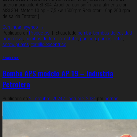
acero inoxidable AISI 304. Árbol cardan sinfin para alimentación
AISI 304. Motor: 10 hp – 7,5 kw 1500rpm Reductor: 10hp 200 rpm
de salida Estator: […]
Continuar leyendo
→
Publicado en
Productos
|
Etiquetado
bomba
,
bombas de cavidad
progresiva
,
bombas de tornillo
,
estator
,
pumpen
,
pumps
,
rotor
,
screw pumps
,
tornillo excéntrico
Productos
Bomba APS modelo AP 19 – Industria
Petrolera
Publicado en
21 octubre, 2024
21 octubre, 2024
por
hernan