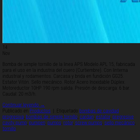
14
Nov
Bomba de simple tornillo de la linea APS Modelo APL 15, fabricada
para el uso en la industria del cuero (Curtiembre). Con linterna
industrial y rodamientos. Carcasa y brida en fundición GG25.
Estator Vitón. Sello mecánico. Rotor Acero Inoxidable Dúplex.
Motoreductor 10HP 190 rpm salida. Presión de descarga: 6 bar.
Caudal: 20 m3/h.
Continuar leyendo
→
Publicado en
Productos
|
Etiquetado
bombas de cavidad
progresiva
,
bombas de simple tornillo
,
cardan
,
estator
,
pregresive
cavity pump
,
pumpen
,
pumps
,
rotor
,
screw pumps
,
sello mecánico
,
tornillo