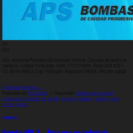
29
Oct
Uso: Industria Petrolera De montaje vertical. Carcasa de acero al
carbono. Estator Perbunan. Sello CT/CT/Vitón. Rotor AISI 420 +
CD. Motor WEG 5,5 hp 1500 rpm. Reductor ERHSA 290 rpm salida
Continuar leyendo
→
Publicado en
Productos
|
Etiquetado
bombas de cavidad
progresiva
,
bombas de tornillo
,
estator
,
pumpen
,
pumps
,
rotor
,
screw pumps
Productos
Bomba APL 3 – Para uso en industria