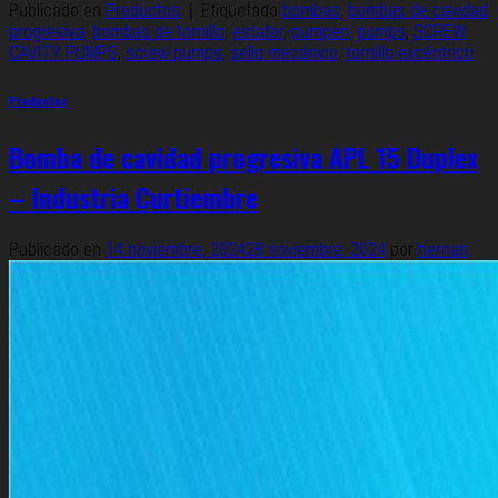
Publicado en
Productos
|
Etiquetado
bombas
,
bombas de cavidad
progresiva
,
bombas de tornillo
,
estator
,
pumpen
,
pumps
,
SCREW
CAVITY PUMPS
,
screw pumps
,
sello mecánico
,
tornillo excéntrico
Productos
Bomba de cavidad progresiva APL 15 Duplex
– Industria Curtiembre
Publicado en
14 noviembre, 2024
28 noviembre, 2024
por
hernan