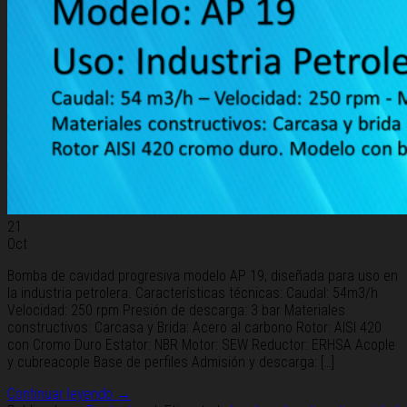
21
Oct
Bomba de cavidad progresiva modelo AP 19, diseñada para uso en
la industria petrolera. Características técnicas: Caudal: 54m3/h
Velocidad: 250 rpm Presión de descarga: 3 bar Materiales
constructivos: Carcasa y Brida: Acero al carbono Rotor: AISI 420
con Cromo Duro Estator: NBR Motor: SEW Reductor: ERHSA Acople
y cubreacople Base de perfiles Admisión y descarga: […]
Continuar leyendo
→