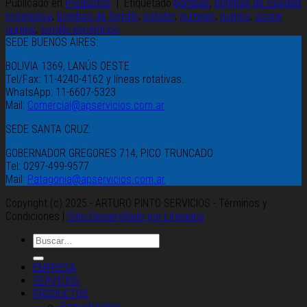
Publicado en
Productos
|
Etiquetado
bombas
,
bombas de cavidad
progresiva
,
bombas de tornillo
,
estator
,
pumpen
,
pumps
,
screw
pumps
,
tornillo excéntrico
SEDE BUENOS AIRES:
BOLIVIA 1369, LANÚS OESTE
Tel/Fax: 11-4240-4162 y líneas rotativas.
WhatsApp: 11-6607-5323
Mail:
Comercial@apservicios.com.ar
SEDE SANTA CRUZ:
GOBERNADOR GREGORES 714, PICO TRUNCADO
Tel: 0297-499-9577
Mail:
Patagonia@apservicios.com.ar
Copyright (c) 2025 - ARTURO PINTO SERVICIOS - Términos y
Condiciones |
Sitio Desarrollado por Lineados
EMPRESA
SERVICIOS
PRODUCTOS
Paquetizados