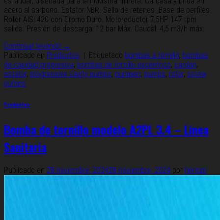
estándar, diseñada para la industria minera. Carcasa y brida en
acero al carbono. Estator NBR. Sello de retenes. Base de perfiles.
Rotor AISI 420 con Cromo Duro. Motoreductor 7,5HP 147 rpm
salida. Presión de descarga: 12 bar Máx. Caudal: 4,5 m3/h máx.
Continuar leyendo
→
Publicado en
Productos
|
Etiquetado
bombas a tornillo
,
bombas
de cavidad progresiva
,
bombas de tornillo excéntrico
,
cardan
,
estator
,
progressive cavity pumps
,
pumpen
,
pumps
,
rotor
,
screw
pumps
Productos
Bomba de tornillo modelo A2PL 3.4 – Linea
Sanitaria
Publicado en
28 noviembre, 2024
28 noviembre, 2024
por
hernan