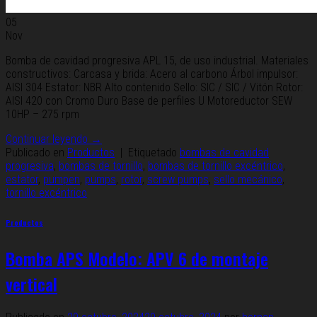
05
Nov
Bomba de cavidad progresiva APL 15, de uso industrial. Materiales
constructivos: Carcasa y brida: Acero al carbono Árbol impulsor:
AISI 304 Estator: NBR Alto contenido Sello: SIC / SIC / Vitón Rotor:
AISI 420 con Cromo Duro Base de perfiles U Motoreductor SEW
10HP – 275 rpm
Continuar leyendo
→
Publicado en
Productos
|
Etiquetado
bombas de cavidad
progresiva
,
bombas de tornillo
,
bombas de tornillo excéntrico
,
estator
,
pumpen
,
pumps
,
rotor
,
screw pumps
,
sello mecánico
,
tornillo excéntrico
Productos
Bomba APS Modelo: APV 6 de montaje
vertical