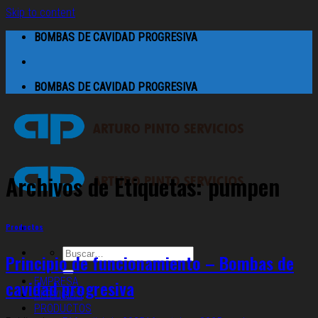
Skip to content
BOMBAS DE CAVIDAD PROGRESIVA
BOMBAS DE CAVIDAD PROGRESIVA
Archivos de Etiquetas:
pumpen
Productos
Principio de funcionamiento – Bombas de
EMPRESA
cavidad progresiva
SERVICIOS
PRODUCTOS