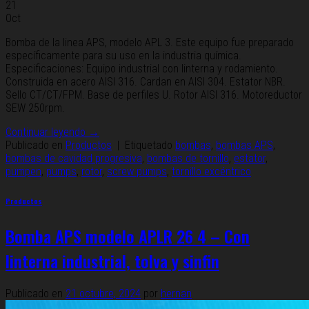
21
Oct
Bomba de la linea APS, modelo APL 3. Este equipo fue preparado
específicamente para su uso en la industria química.
Especificaciones: Equipo industrial con linterna y rodamiento.
Construida en acero AISI 316. Cardan en AISI 304. Estator NBR.
Sello CT/CT/FPM. Base de perfiles U. Rotor AISI 316. Motoreductor
SEW 250rpm.
Continuar leyendo
→
Publicado en
Productos
|
Etiquetado
bombas
,
bombas APS
,
bombas de cavidad progresiva
,
bombas de tornillo
,
estator
,
pumpen
,
pumps
,
rotor
,
screw pumps
,
tornillo excéntrico
Productos
Bomba APS modelo APLR 26 4 – Con
linterna industrial, tolva y sinfin
Publicado en
21 octubre, 2024
por
hernan