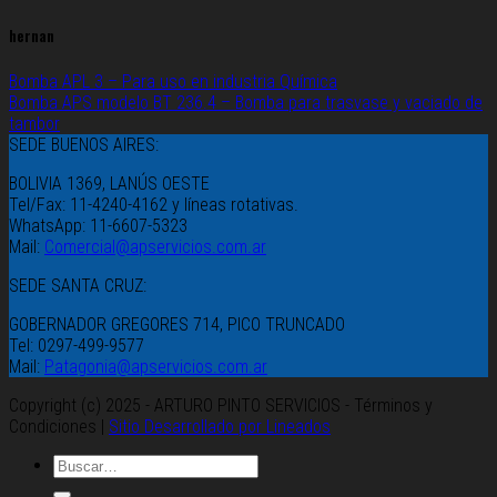
hernan
Bomba APL 3 – Para uso en industria Química
Bomba APS modelo BT 236.4 – Bomba para trasvase y vaciado de
tambor
SEDE BUENOS AIRES:
BOLIVIA 1369, LANÚS OESTE
Tel/Fax: 11-4240-4162 y líneas rotativas.
WhatsApp: 11-6607-5323
Mail:
Comercial@apservicios.com.ar
SEDE SANTA CRUZ:
GOBERNADOR GREGORES 714, PICO TRUNCADO
Tel: 0297-499-9577
Mail:
Patagonia@apservicios.com.ar
Copyright (c) 2025 - ARTURO PINTO SERVICIOS - Términos y
Condiciones |
Sitio Desarrollado por Lineados