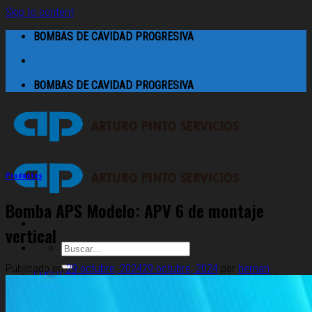
Skip to content
BOMBAS DE CAVIDAD PROGRESIVA
BOMBAS DE CAVIDAD PROGRESIVA
Productos
Bomba APS Modelo: APV 6 de montaje
vertical
Publicado en
29 octubre, 2024
29 octubre, 2024
por
hernan
EMPRESA
SERVICIOS
PRODUCTOS