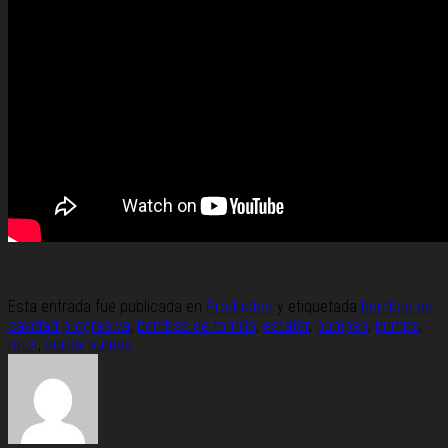
Esta entrada fue publicada en
Productos
y etiquetada
bombas de
cavidad progresiva
,
bombas de tornillo
,
estator
,
pumpen
,
pumps
,
rotor
,
screw pumps
.